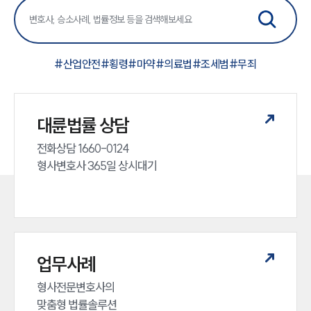
그룹소개
대륜의 강점
오시는 길
글로벌 파트너 로펌
#
산업안전
#
횡령
#
마약
#
의료법
#
조세범
#
무죄
고객의 소리
통합검색
AI대륜
대륜법률 상담
업무사례
전화상담 1660-0124 

형사변호사 365일 상시대기
형사 주요 업무사례
사례분석/최신동향
형사 법률정보
법률지식인
형사소송·상담후기
업무사례
업무분야
형사전문변호사의 

형사그룹 업무
맞춤형 법률솔루션