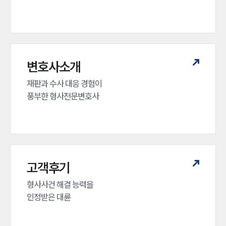
전체
구성원 소개
형사전문변호사
변호사소개
재판과 수사 대응 경험이 

소식/자료
풍부한 형사전문변호사
언론보도
공지사항
법률 블로그
법률서식
뉴스레터/브로슈어
세미나
고객후기
형사사건 해결 능력을

대륜법률상담예약
인정받은 대륜
대륜법률상담예약