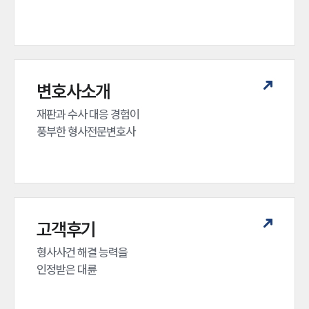
전체
구성원 소개
형사전문변호사
변호사소개
재판과 수사 대응 경험이 

소식/자료
풍부한 형사전문변호사
언론보도
공지사항
법률 블로그
법률서식
뉴스레터/브로슈어
세미나
고객후기
형사사건 해결 능력을

대륜법률상담예약
인정받은 대륜
대륜법률상담예약