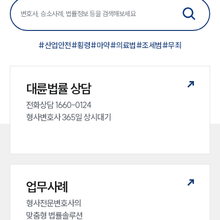
그룹소개
대륜의 강점
오시는 길
글로벌 파트너 로펌
#
산업안전
#
횡령
#
마약
#
의료법
#
조세범
#
무죄
고객의 소리
통합검색
AI대륜
대륜법률 상담
업무사례
전화상담 1660-0124 

형사변호사 365일 상시대기
형사 주요 업무사례
사례분석/최신동향
형사 법률정보
법률지식인
형사소송·상담후기
업무사례
업무분야
형사전문변호사의 

형사그룹 업무
맞춤형 법률솔루션