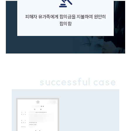
그룹소개
대륜의 강점
오시는 길
피해자 유가족에게 합의금을 지불하여 원만히
글로벌 파트너 로펌
고객의 소리
합의함
통합검색
AI대륜
업무사례
형사 주요 업무사례
사례분석/최신동향
형사 법률정보
successful case
법률지식인
형사소송·상담후기
업무분야
형사그룹 업무
전체