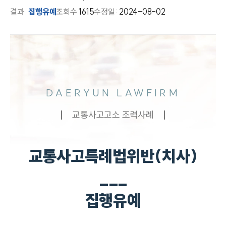
결과
집행유예
조회수
1615
수정일:
2024-08-02
DAERYUN LAWFIRM
교통사고고소 조력사례
교통사고특례법위반(치사)
___
집행유예