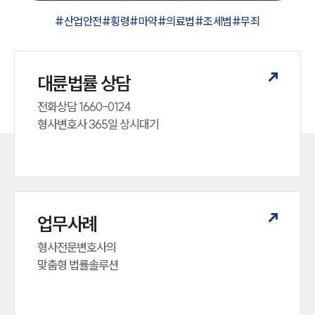
#
산업안전
#
횡령
#
마약
#
의료법
#
조세범
#
무죄
대륜법률 상담
전화상담 1660-0124 

형사변호사 365일 상시대기
업무사례
형사전문변호사의 

맞춤형 법률솔루션