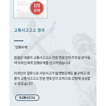
구성원 소개
형사전문변호사
교통사고고소 결과
소식/자료
언론보도
"집행유예"

공지사항
법률 블로그
법원은 대륜의 교통사고고소 전문 변호인의 주장을 받아들
법률서식
여 의뢰인에게 집행유예를 선고하였습니다.

뉴스레터/브로슈어
세미나
의뢰인의 잘못으로 사망사고가 발생했음에도 불구하고 대
륜의 교통사고고소 전문 변호인의 조력으로 감형에 성공할 
대륜법률상담예약
대륜법률상담예약
#교통사고고소