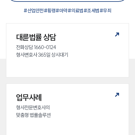
#
산업안전
#
횡령
#
마약
#
의료법
#
조세범
#
무죄
대륜법률 상담
전화상담 1660-0124 

형사변호사 365일 상시대기
업무사례
형사전문변호사의 

맞춤형 법률솔루션