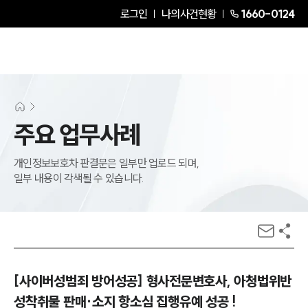
로그인
나의사건현황
1660-0124
주요 업무사례
개인정보보호차 판결문은 일부만 업로드 되며,
일부 내용이 각색될 수 있습니다.
[사이버성범죄 방어성공] 형사전문변호사, 아청법위반
성착취물 판매·소지 항소심 집행유예 성공 !