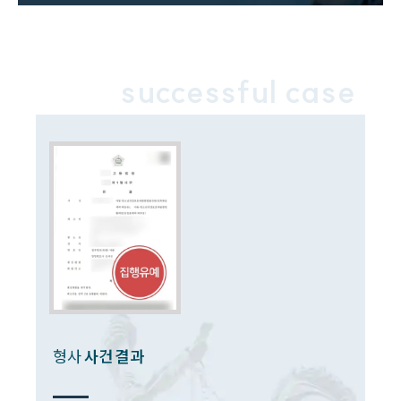
형사 주요 업무사례
사례분석/최신동향
형사 법률정보
법률지식인
형사소송·상담후기
successful case
업무분야
형사그룹 업무
전체
구성원 소개
형사전문변호사
소식/자료
형사
사건 결과
언론보도
공지사항