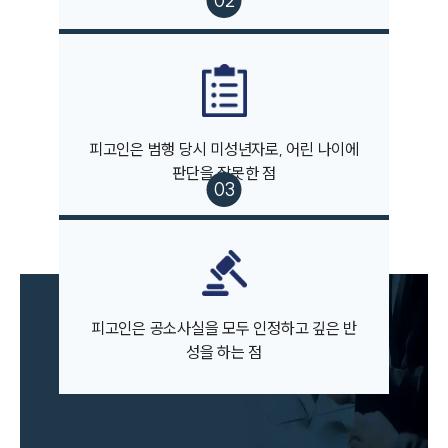
피고인은 범행 당시 미성년자로, 어린 나이에
판단을 잘못한 점
그룹소개
그룹소개
대륜의 강점
오시는 길
글로벌 파트너 로펌
고객의 소리
통합검색
피고인은 공소사실을 모두 인정하고 깊은 반
AI대륜
성을 하는 점
업무사례