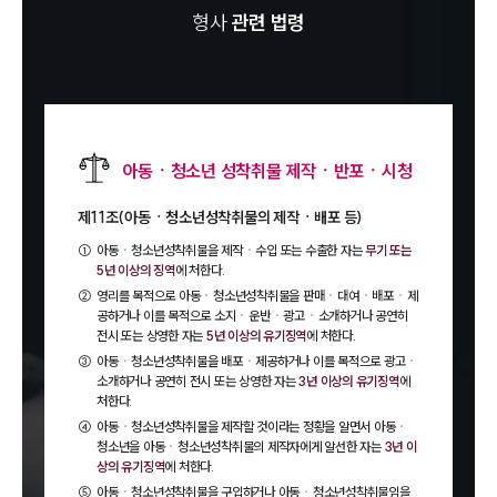
형사
관련 법령
아동ㆍ청소년 성착취물 제작ㆍ반포ㆍ시청
제11조(아동ㆍ청소년성착취물의 제작ㆍ배포 등)
①
아동ㆍ청소년성착취물을 제작ㆍ수입 또는 수출한 자는
무기 또는
5년 이상의 징역
에 처한다.
②
영리를 목적으로 아동ㆍ청소년성착취물을 판매ㆍ대여ㆍ배포ㆍ제
공하거나 이를 목적으로 소지ㆍ운반ㆍ광고ㆍ소개하거나 공연히
전시 또는 상영한 자는
5년 이상의 유기징역
에 처한다.
③
아동ㆍ청소년성착취물을 배포ㆍ제공하거나 이를 목적으로 광고ㆍ
소개하거나 공연히 전시 또는 상영한 자는
3년 이상의 유기징역
에
처한다.
④
아동ㆍ청소년성착취물을 제작할 것이라는 정황을 알면서 아동ㆍ
청소년을 아동ㆍ청소년성착취물의 제작자에게 알선한 자는
3년 이
상의 유기징역
에 처한다.
⑤
아동ㆍ청소년성착취물을 구입하거나 아동ㆍ청소년성착취물임을