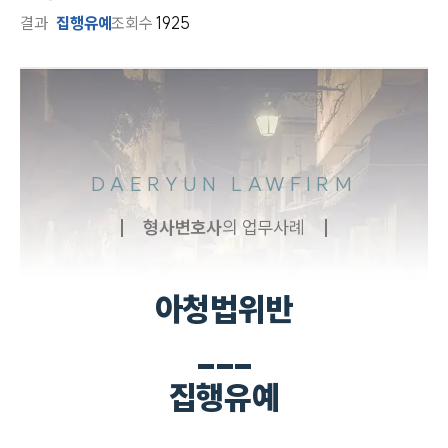
결과
집행유예
조회수
1925
DAERYUN LAWFIRM
형사
변호사
의 업무사례
아청법위반
___
집행유예