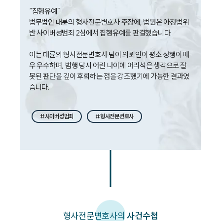
법률 블로그
“집행유예” 

법률서식
법무법인 대륜의 형사전문변호사 주장에, 법원은 아청법위
뉴스레터/브로슈어
반 사이버성범죄 2심에서 집행유예를 판결했습니다. 

세미나
이는 대륜의 형사전문변호사 팀이 의뢰인이 평소 성행이 매
우 우수하며, 범행 당시 어린 나이에 어리석은 생각으로 잘
대륜법률상담예약
못된 판단을 깊이 후회하는 점을 강조했기에 가능한 결과였
습니다.
대륜법률상담예약
#사이버성범죄
#형사전문변호사
형사
전문변호사의
사건수첩