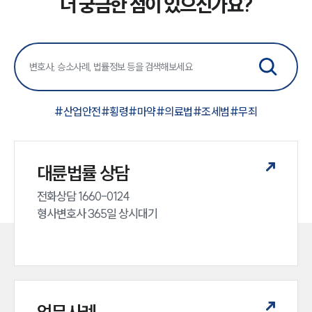
더 궁금한 점이 있으신가요?
형사그룹 업무
전체
구성원 소개
형사전문변호사
#
산업안전
#
횡령
#
마약
#
의료법
#
조세범
#
무죄
소식/자료
대륜법률 상담
언론보도
공지사항
전화상담 1660-0124 

법률 블로그
형사변호사 365일 상시대기
법률서식
뉴스레터/브로슈어
세미나
대륜법률상담예약