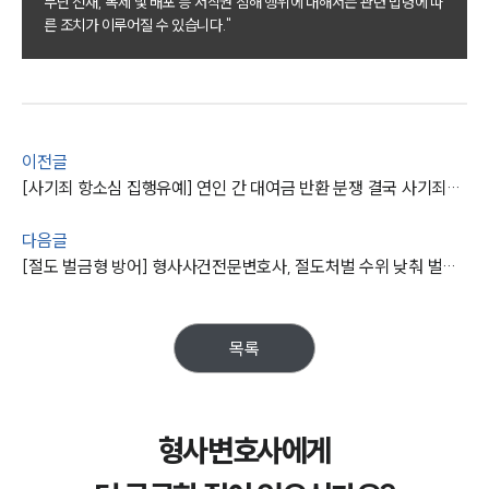
무단 전재, 복제 및 배포 등 저작권 침해 행위에 대해서는 관련 법령에 따
그룹소개
른 조치가 이루어질 수 있습니다."
그룹소개
대륜의 강점
오시는 길
글로벌 파트너 로펌
고객의 소리
이전글
통합검색
[사기죄 항소심 집행유예] 연인 간 대여금 반환 분쟁 결국 사기죄구속, 사기죄전문변호사 조력 통해 징역형 실형 면해
AI대륜
다음글
업무사례
[절도 벌금형 방어] 형사사건전문변호사, 절도처벌 수위 낮춰 벌금형 방어 성공
형사 주요 업무사례
사례분석/최신동향
형사 법률정보
목록
법률지식인
형사소송·상담후기
형사변호사에게
업무분야