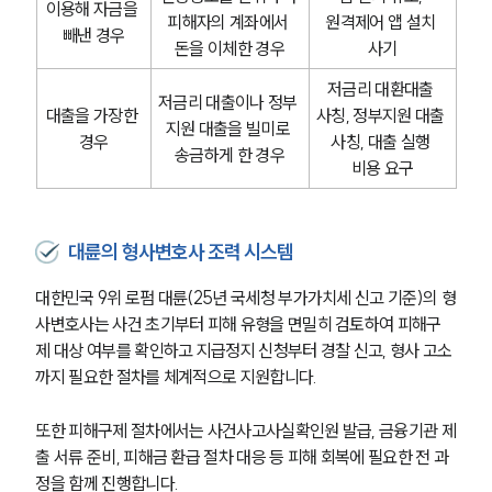
형사그룹 업무
이용해 자금을 
전체
피해자의 계좌에서 
원격제어 앱 설치 
빼낸 경우
돈을 이체한 경우
사기
저금리 대환대출 
구성원 소개
저금리 대출이나 정부 
대출을 가장한 
사칭, 정부지원 대출 
지원 대출을 빌미로 
형사전문변호사
경우
사칭, 대출 실행 
송금하게 한 경우
비용 요구
소식/자료
대륜의 형사변호사 조력 시스템
언론보도
공지사항
대한민국 9위 로펌 대륜(25년 국세청 부가가치세 신고 기준)의 형
법률 블로그
사변호사는 사건 초기부터 피해 유형을 면밀히 검토하여 피해구
법률서식
뉴스레터/브로슈어
제 대상 여부를 확인하고 지급정지 신청부터 경찰 신고, 형사 고소
세미나
까지 필요한 절차를 체계적으로 지원합니다.
또한 피해구제 절차에서는 사건사고사실확인원 발급, 금융기관 제
대륜법률상담예약
출 서류 준비, 피해금 환급 절차 대응 등 피해 회복에 필요한 전 과
정을 함께 진행합니다.
대륜법률상담예약