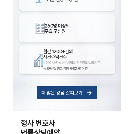
260명 이상
의
주요 구성원
월간
1200+
건의
사건수임건수
*
2026년 1월 변호사협회 경유증표 발급 기준
*대한변협 광고 규정 제4조 제1호 준수
더 많은 강점 살펴보기
형사
변호사
법률상담예약