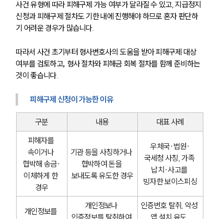
사건 유형에 따라 피해구제 가능 여부가 달라질 수 있고, 지급정지 
신청과 피해구제 절차도 기한 내에 진행해야 하므로 혼자 판단하
그룹소개
대륜의 강점
기 어려운 경우가 많습니다.
오시는 길
글로벌 파트너 로펌
따라서 사건 초기부터 형사변호사의 도움을 받아 피해구제 대상 
고객의 소리
여부를 검토하고
, 
형사 절차와 피해금 회복 절차를 함께 준비하는 
통합검색
것이 좋습니다.
AI대륜
피해구제 신청이 가능한 이유
업무사례
구분
내용
대표 사례
형사 주요 업무사례
사례분석/최신동향
피해자를 
우체국·법원·
형사 법률정보
속이거나 
기관 등을 사칭하거나 
법률지식인
국세청 사칭, 가족 
협박해 송금·
협박하여 돈을 
형사소송·상담후기
납치·사고를 
이체하게 한 
보내도록 유도한 경우
빙자한 보이스피싱
경우
업무분야
개인정보나 
인증번호 탈취, 악성 
개인정보를 
인증정보를 탈취하여 
앱 설치 유도, 