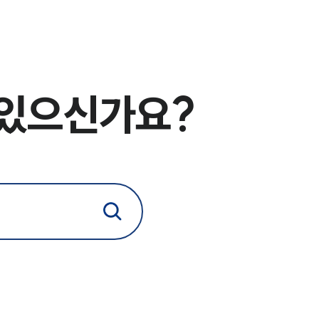
업무사례
형사 주요 업무사례
사례분석/최신동향
 있으신가요?
형사 법률정보
법률지식인
형사소송·상담후기
업무분야
형사그룹 업무
전체
구성원 소개