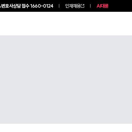
변호사상담 접수
1660-0124
인재채용
AI대륜
구성원 소개
소식/자료