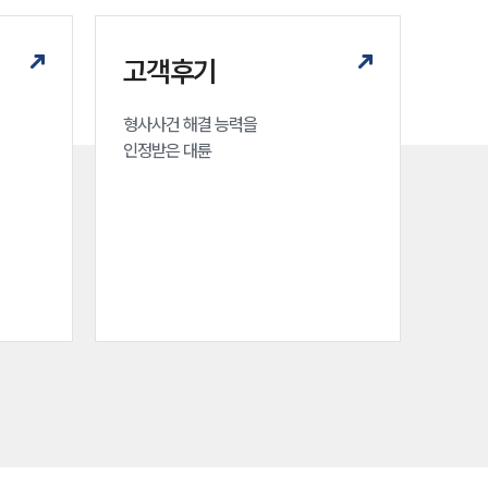
형사전문변호사
고객후기
소식/자료
형사사건 해결 능력을

인정받은 대륜
언론보도
공지사항
법률 블로그
법률서식
뉴스레터/브로슈어
세미나
대륜법률상담예약