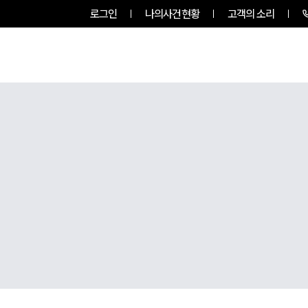
로그인
나의사건현황
고객의 소리
그룹소개
업무사례
업무분야