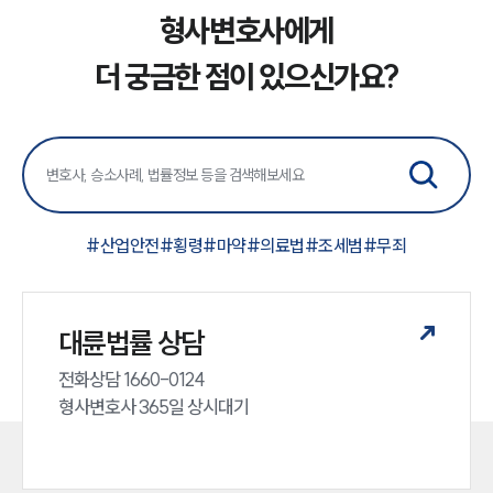
형사변호사에게
그룹소개
더 궁금한 점이 있으신가요?
그룹소개
대륜의 강점
오시는 길
글로벌 파트너 로펌
고객의 소리
통합검색
AI대륜
#
산업안전
#
횡령
#
마약
#
의료법
#
조세범
#
무죄
업무사례
대륜법률 상담
형사 주요 업무사례
사례분석/최신동향
전화상담 1660-0124 

형사 법률정보
법률지식인
형사변호사 365일 상시대기
형사소송·상담후기