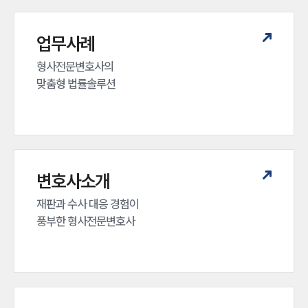
업무분야
형사그룹 업무
업무사례
전체
형사전문변호사의 

맞춤형 법률솔루션
구성원 소개
형사전문변호사
소식/자료
변호사소개
언론보도
재판과 수사 대응 경험이 

공지사항
풍부한 형사전문변호사
법률 블로그
법률서식
뉴스레터/브로슈어
세미나