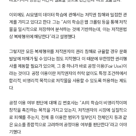
글로벌 파트너 로펌
고객의 소리
이외에도 AI모델의 데이터 학습에 관해서는 저작권 침해와 밀접한 관
통합검색
계를 가지고 있다고 한다. 그는 “AI의 학습은 웹 크롤링 등을 통해 저작
AI대륜
물을 일시적으로 저장하여 분석하는 것에 기반하는데, 이는 저작권법
상 복제행위에 해당한다”라고 설명했다.
업무사례
그렇지만 모든 복제행위를 저작권자의 권리 침해로 규율할 경우 문화
형사 주요 업무사례
발달에 저해가 될 수 있다는 점도 지적했다. 이 때문에 무한정한 권리행
사례분석/최신동향
형사 법률정보
사를 제동할 필요가 있으며, 그 중 하나가 바로 공정 이용(Fair Use)이
법률지식인
라는 것이다. 공정 이용이란 저작권자의 허락 없이도 특정 조건하에서
형사소송·상담후기
합리적, 비영리적 목적으로 저작물을 사용할 수 있도록 허용하는 제도
다.
업무분야
공정 이용 여부 판단에 대해 김 변호사는 “AI의 학습이 비영리적이며
창작을 촉진하는 목적을 가지고 있는지, 저작권자의 시장에 실질적으
형사그룹 업무
전체
로 피해를 주는지, 전체 중 이용한 범위가 일부인지 전체인지 등과 같
은 요소를 종합적으로 고려하여 공정이용 여부를 판단한다”라고 이야
기했다.