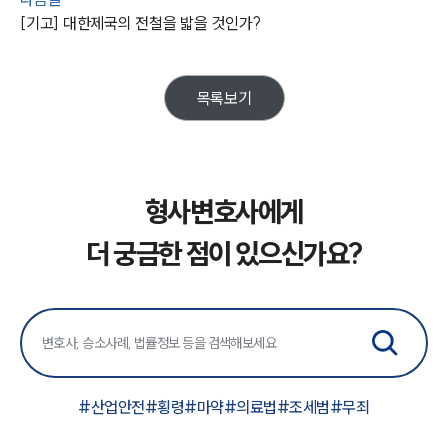
[기고] 대한제국의 전철을 밟을 것인가?
목록보기
형사변호사에게
더 궁금한 점이 있으신가요?
#
산업안전
#
횡령
#
마약
#
의료법
#
조세범
#
무죄