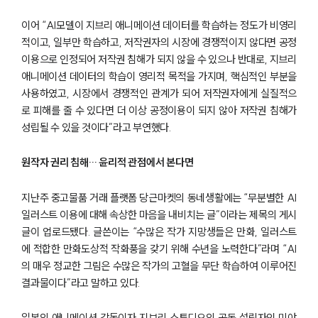
구성원 소개
이어 “AI모델이 지브리 애니메이션 데이터를 학습하는 정도가 비영리
형사전문변호사
적이고, 일부만 학습하고, 저작권자의 시장에 경쟁적이지 않다면 공정
이용으로 인정되어 저작권 침해가 되지 않을 수 있으나 반대로, 지브리
소식/자료
애니메이션 데이터의 학습이 영리적 목적을 가지며, 핵심적인 부분을
사용하였고, 시장에서 경쟁적인 관계가 되어 저작권자에게 실질적으
언론보도
로 피해를 줄 수 있다면 더 이상 공정이용이 되지 않아 저작권 침해가
공지사항
성립될 수 있을 것이다”라고 부연했다.
법률 블로그
법률서식
원작자 권리 침해… 윤리적 관점에서 본다면
뉴스레터/브로슈어
세미나
지난주 중고물품 거래 플랫폼 당근마켓의 동네생활에는 “무분별한 AI
일러스트 이용에 대해 속상한 마음을 내비치는 글”이라는 제목의 게시
대륜법률상담예약
글이 업로드됐다. 글쓴이는 “수많은 작가 지망생들은 만화, 일러스트
에 적합한 만화도상적 작화풍을 갖기 위해 수년을 노력한다”라며 “AI
대륜법률상담예약
의 매우 정교한 그림은 수많은 작가의 고혈을 무단 학습하여 이루어진
결과물이다”라고 말하고 있다.
일본의 애니메이션 감독이자 지브리 스튜디오의 공동 설립자인 미야