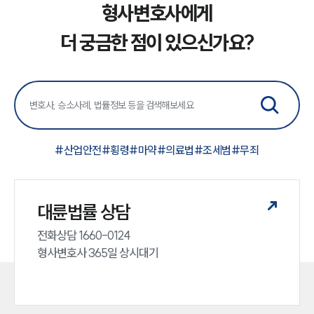
업무분야
형사변호사에게
형사그룹 업무
더 궁금한 점이 있으신가요?
전체
구성원 소개
형사전문변호사
#
산업안전
#
횡령
#
마약
#
의료법
#
조세범
#
무죄
소식/자료
언론보도
대륜법률 상담
공지사항
법률 블로그
전화상담 1660-0124 

법률서식
뉴스레터/브로슈어
형사변호사 365일 상시대기
세미나
대륜법률상담예약