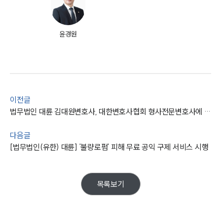
그룹소개
윤경원
그룹소개
대륜의 강점
오시는 길
글로벌 파트너 로펌
고객의 소리
통합검색
AI대륜
이전글
법무법인 대륜 김대원변호사, 대한변호사협회 형사전문변호사에 이어 학교폭력전문변호사 등록
업무사례
다음글
[법무법인(유한) 대륜] '불량로펌' 피해 무료 공익 구제 서비스 시행
형사 주요 업무사례
사례분석/최신동향
형사 법률정보
법률지식인
목록보기
형사소송·상담후기