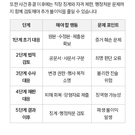
또한 사건 종결 이후에는 직장 징계와 자격 제한, 행정처분 문제까
지 함께 검토해야 추가 불이익을 줄일 수 있습니다.
단계
해야 할 행동
문제 포인트
원본·수정본·제출본 
1단계 초기 대응
증거 훼손 문제
확보
2단계 법적 
공문서·사문서 구분
죄명 판단 오류
검토
3단계 수사 
변경 권한·행사 목적 
불리한 진술 
대응
소명
위험
4단계 재판 
피해 회복·양형자료 제출
징역형 가능성
대응
5단계 결과 
파생 불이익 
징계·행정처분 검토
이후
발생