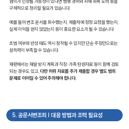
혐의가 인정될 가능성이 있다면 범행 경위와 피해 회복 노력 등을 
법률지식인
구체적으로 정리할 필요가 있습니다.
형사소송·상담후기
예를 들어 변조 문서를 회수했는지, 제출처에 정정 요청을 했는지, 
업무분야
실제 이익을 얻지 않았는지 등이 중요한 요소가 될 수 있습니다.
형사그룹 업무
초범 여부와 반성 태도 역시 참작될 수 있지만 단순 주장만으로는 
전체
설득력이 부족할 수 있습니다.
재판에서는 재발 방지 계획과 직장·가족 탄원자료 등이 함께 검토
구성원 소개
되는 경우도 있고, 
다만 허위 자료를 추가 제출할 경우 별도 범죄 
문제로 이어질 수 있어 주의해야 합니다.
형사전문변호사
소식/자료
언론보도
5
.
공문서변조죄 | 대응 방법과 조력 필요성
공지사항
법률 블로그
법률서식