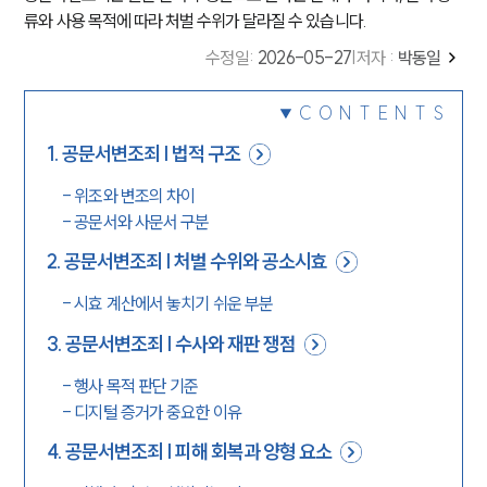
류와 사용 목적에 따라 처벌 수위가 달라질 수 있습니다.
수정일
:
2026-05-27
|
저자 :
박동일
CONTENTS
1
.
공문서변조죄 | 법적 구조
-
위조와 변조의 차이
-
공문서와 사문서 구분
2
.
공문서변조죄 | 처벌 수위와 공소시효
-
시효 계산에서 놓치기 쉬운 부분
3
.
공문서변조죄 | 수사와 재판 쟁점
-
행사 목적 판단 기준
-
디지털 증거가 중요한 이유
4
.
공문서변조죄 | 피해 회복과 양형 요소