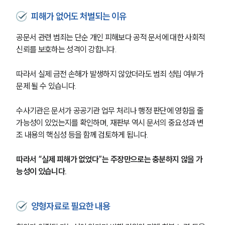
피해가 없어도 처벌되는 이유
공문서 관련 범죄는 단순 개인 피해보다 공적 문서에 대한 사회적 
신뢰를 보호하는 성격이 강합니다.
그룹소개
따라서 실제 금전 손해가 발생하지 않았더라도 범죄 성립 여부가 
문제 될 수 있습니다.
그룹소개
대륜의 강점
수사기관은 문서가 공공기관 업무 처리나 행정 판단에 영향을 줄 
오시는 길
글로벌 파트너 로펌
가능성이 있었는지를 확인하며, 재판부 역시 문서의 중요성과 변
고객의 소리
조 내용의 핵심성 등을 함께 검토하게 됩니다.
통합검색
AI대륜
따라서 “실제 피해가 없었다”는 주장만으로는 충분하지 않을 가
능성이 있습니다.
업무사례
형사 주요 업무사례
양형자료로 필요한 내용
사례분석/최신동향
형사 법률정보