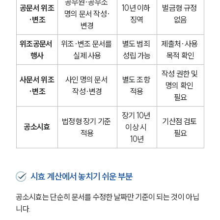
공무원·공무소 
공문서 위조
10년 이하 
벌금형 규정 
명의 문서 작성·
·변조
징역
없음
변경
위조공문서 
위조·변조 문서를 
별도 범죄 
제출처·사용 
행사
실제 사용
성립 가능
목적 확인
작성 권한 및 
사문서 위조
사인 명의 문서 
별도 조항 
명의 확인 
·변조
작성·변경
적용
필요
장기 10년 
법정형 장기 기준 
기산점 검토 
공소시효
이상 시 
적용
필요
10년
시효 계산에서 놓치기 쉬운 부분
공소시효는 단순히 문서를 수정한 날짜만 기준이 되는 것이 아닙
니다.