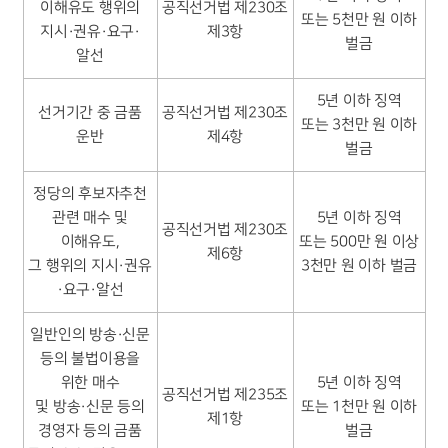
이해유도 행위의
공직선거법 제230조
또는 5천만 원 이하
지시·권유·요구·
제3항
벌금
알선
5년 이하 징역
선거기간 중 금품
공직선거법 제230조
또는 3천만 원 이하
운반
제4항
벌금
정당의 후보자추천
관련 매수 및
5년 이하 징역
공직선거법 제230조
이해유도,
또는 500만 원 이상
제6항
그 행위의 지시·권유
3천만 원 이하 벌금
·요구·알선
일반인의 방송·신문
등의 불법이용을
위한 매수
5년 이하 징역
공직선거법 제235조
및 방송·신문 등의
또는 1천만 원 이하
제1항
경영자 등의 금품
벌금