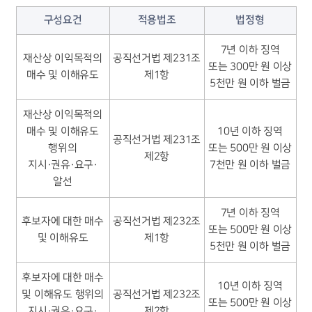
오시는 길
구성요건
적용법조
법정형
글로벌 파트너 로펌
고객의 소리
통합검색
7년 이하 징역
재산상 이익목적의
공직선거법 제231조
AI대륜
또는 300만 원 이상
매수 및 이해유도
제1항
5천만 원 이하 벌금
업무사례
재산상 이익목적의
매수 및 이해유도
10년 이하 징역
형사 주요 업무사례
공직선거법 제231조
행위의
또는 500만 원 이상
사례분석/최신동향
제2항
형사 법률정보
지시·권유·요구·
7천만 원 이하 벌금
법률지식인
알선
형사소송·상담후기
7년 이하 징역
후보자에 대한 매수
공직선거법 제232조
또는 500만 원 이상
업무분야
및 이해유도
제1항
5천만 원 이하 벌금
형사그룹 업무
후보자에 대한 매수
전체
10년 이하 징역
및 이해유도 행위의
공직선거법 제232조
또는 500만 원 이상
지시·권유·요구·
제2항