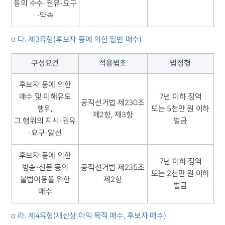
등의 수수·권유·요구
·약속
o 다. 제3유형(후보자 등에 의한 일반 매수)
구성요건
적용법조
법정형
후보자 등에 의한
매수 및 이해유도
7년 이하 징역
공직선거법 제230조
행위,
또는 5천만 원 이하
제2항, 제3항
그 행위의 지시·권유
벌금
·요구·알선
후보자 등에 의한
7년 이하 징역
방송·신문 등의
공직선거법 제235조
또는 2천만 원 이하
불법이용을 위한
제2항
벌금
그룹소개
매수
그룹소개
o 라. 제4유형(재산상 이익 목적 매수, 후보자 매수)
대륜의 강점