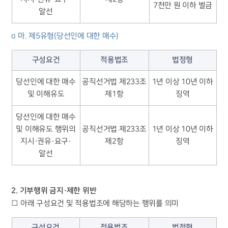
7천만 원 이하 벌금
구성원 소개
알선
형사전문변호사
o 마. 제5유형(당선인에 대한 매수)
구성요건
적용법조
법정형
소식/자료
당선인에 대한 매수
공직선거법 제233조
1년 이상 10년 이하
언론보도
및 이해유도
제1항
징역
공지사항
법률 블로그
당선인에 대한 매수
법률서식
뉴스레터/브로슈어
및 이해유도 행위의
공직선거법 제233조
1년 이상 10년 이하
세미나
지시·권유·요구·
제2항
징역
알선
대륜법률상담예약
2. 기부행위 금지·제한 위반
대륜법률상담예약
□ 아래 구성요건 및 적용법조에 해당하는 행위를 의미
구성요건
적용법조
법정형