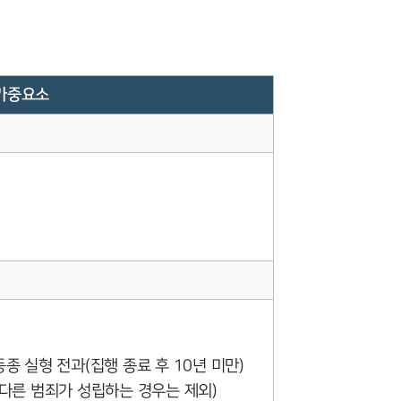
전체
구성원 소개
가중요소
형사전문변호사
소식/자료
언론보도
공지사항
법률 블로그
법률서식
동종 실형 전과(집행 종료 후 10년 미만)
뉴스레터/브로슈어
등 다른 범죄가 성립하는 경우는 제외)