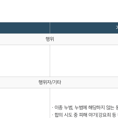
행위
행위자/기타
∙ 이종 누범, 누범에 해당하지 않는 
∙ 합의 시도 중 피해 야기(강요죄 