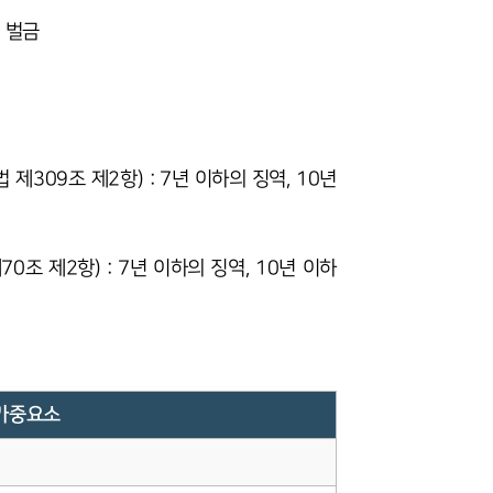
의 벌금
309조 제2항) : 7년 이하의 징역, 10년
그룹소개
그룹소개
 제2항) : 7년 이하의 징역, 10년 이하
대륜의 강점
오시는 길
글로벌 파트너 로펌
가중요소
고객의 소리
통합검색