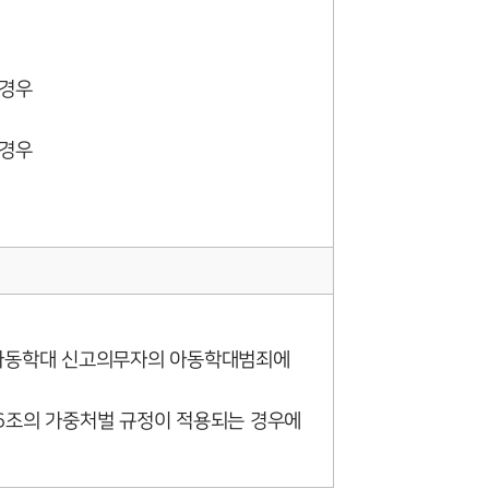
AI대륜
 경우
업무사례
 경우
형사 주요 업무사례
사례분석/최신동향
형사 법률정보
법률지식인
형사소송·상담후기
 아동학대 신고의무자의 아동학대범죄에
업무분야
6조의 가중처벌 규정이 적용되는 경우에
형사그룹 업무