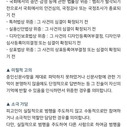
- 국회에서의 증언·감정 등에 관한 법률상 위증 : 범죄가 발각되기
업무분야
전으로서 국회에서의 안건심의, 국정감사 또는 국정조사가 종료되
기 전
형사그룹 업무
- 특허법상 위증 : 그 사건의 심결이 확정되기 전
전체
- 실용신안법상 위증 : 그 사건의 심결이 확정되기 전
- 디자인보호법상 위증 : 그 사건의 디자인등록여부결정, 디자인무
구성원 소개
심사등록이의결정 또는 심결이 확정되기 전
- 상표법상 위증 : 그 사건의 상표등록여부결정 또는 심결이 확정되
형사전문변호사
기 전
▲ 미필적 고의
소식/자료
증인신문사항을 제대로 파악하지 못하였거나 신문사항에 관한 기
억이 분명하지 않음에도 단정적으로 답변하는 등 그 진술이 자신의
언론보도
기억에 반할 수 있음을 인식하면서 위증한 경우를 의미합니다.
공지사항
법률 블로그
법률서식
▲ 소극 가담
뉴스레터/브로슈어
피고인이 실질적으로 범행을 주도하지 않고 수동적으로만 참여하
세미나
거나 소극적인 역할만 담당한 경우를 의미합니다.
다만, 실질적으로 범행을 주도하여 다른 사람으로 하여금 범행을