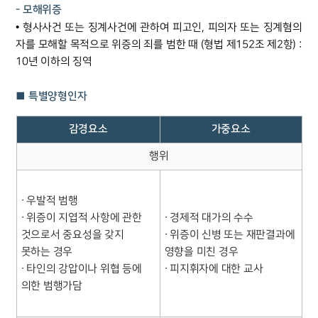
- 모해위증
• 형사사건 또는 징계사건에 관하여 피고인, 피의자 또는 징계혐의
자를 모해할 목적으로 위증의 죄를 범한 때 (형법 제152조 제2항) :
10년 이하의 징역
■ 특별양형인자
감경요소
가중요소
행위
∙ 우발적 범행
∙ 위증이 지엽적 사항에 관한
∙ 경제적 대가의 수수
것으로서 중요성을 갖지
∙ 위증이 신병 또는 재판결과에
못하는 경우
영향을 미친 경우
∙ 타인의 강압이나 위협 등에
∙ 피지휘자에 대한 교사
의한 범행가담