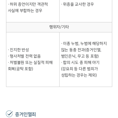
∙ 허위 증언이지만 객관적
∙ 위증을 교사한 경우
사실에 부합하는 경우
행위자/기타
∙ 이종 누범, 누범에 해당하지
∙ 진지한 반성
않는 동종 전과(증거인멸,
∙ 형사처벌 전력 없음
범인은닉, 무고 등 포함)
∙ 처벌불원 또는 실질적 피해
∙ 합의 시도 중 피해 야기
회복(공탁 포함)
(강요죄 등 다른 범죄가
성립하는 경우는 제외)
증거인멸죄