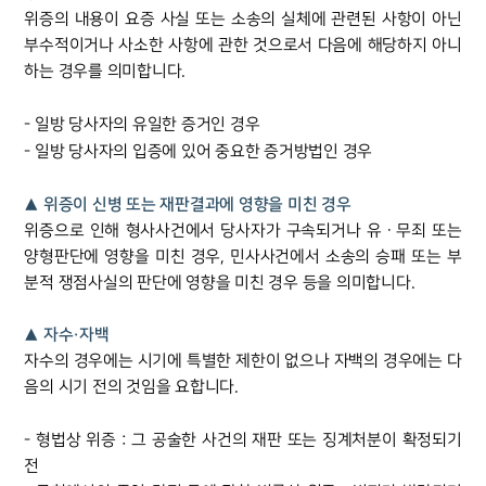
위증의 내용이 요증 사실 또는 소송의 실체에 관련된 사항이 아닌
부수적이거나 사소한 사항에 관한 것으로서 다음에 해당하지 아니
그룹소개
하는 경우를 의미합니다.
그룹소개
- 일방 당사자의 유일한 증거인 경우
대륜의 강점
- 일방 당사자의 입증에 있어 중요한 증거방법인 경우
오시는 길
글로벌 파트너 로펌
고객의 소리
▲ 위증이 신병 또는 재판결과에 영향을 미친 경우
통합검색
위증으로 인해 형사사건에서 당사자가 구속되거나 유ㆍ무죄 또는
AI대륜
양형판단에 영향을 미친 경우, 민사사건에서 소송의 승패 또는 부
분적 쟁점사실의 판단에 영향을 미친 경우 등을 의미합니다.
업무사례
▲ 자수·자백
형사 주요 업무사례
자수의 경우에는 시기에 특별한 제한이 없으나 자백의 경우에는 다
사례분석/최신동향
음의 시기 전의 것임을 요합니다.
형사 법률정보
법률지식인
- 형법상 위증 : 그 공술한 사건의 재판 또는 징계처분이 확정되기
형사소송·상담후기
전