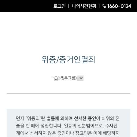
로그인
나의사건현황
1660-0124
위증/증거인멸죄
업무그룹
법률에 의하여 선서한 증인
먼저 “위증죄”란 
이 허위의 진
술을 한 때에 성립합니다. 일종의 신분범이므로, 수사단
계에서 선서하지 않은 증인이나 참고인은 이에 해당하지 