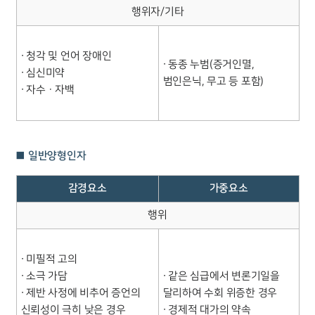
행위자/기타
∙ 청각 및 언어 장애인
∙ 동종 누범(증거인멸,
∙ 심신미약
범인은닉, 무고 등 포함)
∙ 자수ㆍ자백
■ 일반양형인자
감경요소
가중요소
행위
∙ 미필적 고의
∙ 소극 가담
∙ 같은 심급에서 변론기일을
∙ 제반 사정에 비추어 증언의
달리하여 수회 위증한 경우
신뢰성이 극히 낮은 경우
∙ 경제적 대가의 약속