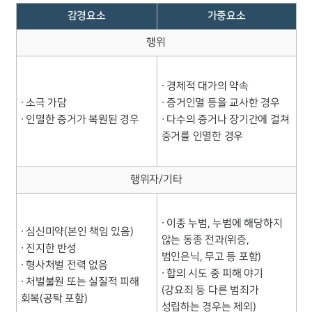
감경요소
가중요소
행위
∙ 경제적 대가의 약속
∙ 소극 가담
∙ 증거인멸 등을 교사한 경우
∙ 인멸한 증거가 복원된 경우
∙ 다수의 증거나 장기간에 걸쳐
증거를 인멸한 경우
행위자/기타
∙ 이종 누범, 누범에 해당하지
∙ 심신미약(본인 책임 있음)
않는 동종 전과(위증,
∙ 진지한 반성
범인은닉, 무고 등 포함)
∙ 형사처벌 전력 없음
∙ 합의 시도 중 피해 야기
∙ 처벌불원 또는 실질적 피해
(강요죄 등 다른 범죄가
회복(공탁 포함)
성립하는 경우는 제외)