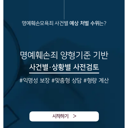
형사소송·상담후기
업무분야
명예훼손모욕죄 사건별
예상 처벌 수위
는?
형사그룹 업무
전체
명예훼손죄 양형기준 기반
구성원 소개
사건별·상황별 사전검토
형사전문변호사
#익명성 보장 #맞춤형 상담 #형량 계산
소식/자료
언론보도
공지사항
법률 블로그
법률서식
시작하기
ᐳ
뉴스레터/브로슈어