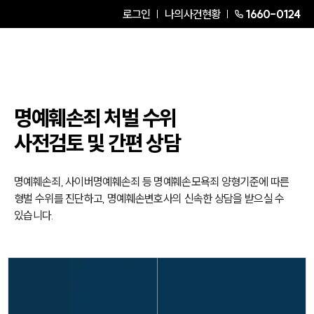
로그인
나의사건현황
1660-0124
그룹소개
그룹소개
명예훼손죄 처벌 수위
대륜의 강점
오시는 길
사전검토 및 간편 상담
글로벌 파트너 로펌
고객의 소리
통합검색
명예훼손죄, 사이버명예훼손죄 등 명예훼손모욕죄 양형기준에 따른
AI대륜
형벌 수위를 진단하고, 명예훼손변호사의 신속한 상담을 받으실 수
있습니다.
업무사례
형사 주요 업무사례
사례분석/최신동향
형사 법률정보
법률지식인