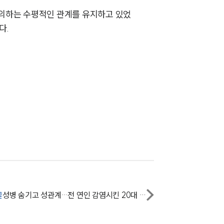
협의하는 수평적인 관계를 유지하고 있었
AI대륜
다.
업무사례
형사 주요 업무사례
사례분석/최신동향
형사 법률정보
법률지식인
형사소송·상담후기
업무분야
글
성병 숨기고 성관계…전 연인 감염시킨 20대 무죄
형사그룹 업무