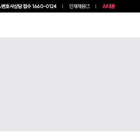
변호사상담 접수
1660-0124
인재채용
AI대륜
구성원 소개
소식/자료