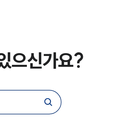
전체
구성원 소개
형사전문변호사
 있으신가요?
소식/자료
언론보도
공지사항
법률 블로그
법률서식
뉴스레터/브로슈어