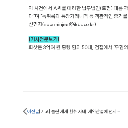
이 사건에서 A씨를 대리한 법무법인(로펌) 대륜 
다"며 "녹취록과 통장거래내역 등 객관적인 증거를
신민지(sourminjee@ikbc.co.kr)
[기사전문보기]
회삿돈 3억여 원 횡령 혐의 50대, 검찰에서 '무혐의
이전글
[기고] 콜린 제제 환수 사태, 제약산업에 던지는 법·의학적 경고