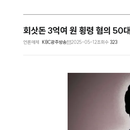
회삿돈 3억여 원 횡령 혐의 50대
언론매체
KBC광주방송
2025-05-12
조회수
323